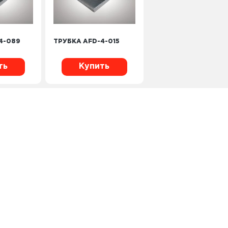
4-089
ТРУБКА AFD-4-015
ть
Купить