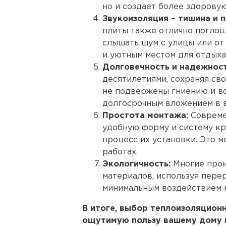
но и создает более здорову
Звукоизоляция – тишина и п
плиты также отлично поглоща
слышать шум с улицы или от
и уютным местом для отдыха
Долговечность и надежност
десятилетиями, сохраняя сво
не подвержены гниению и во
долгосрочным вложением в 
Простота монтажа:
Совреме
удобную форму и систему кр
процесс их установки. Это 
работах.
Экологичность:
Многие прои
материалов, используя пере
минимальным воздействием 
В итоге, выбор теплоизоляционн
ощутимую пользу вашему дому 