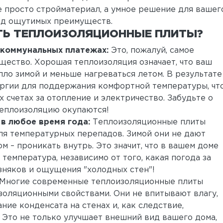
е просто стройматериал, а умное решение для вашег
яд ощутимых преимуществ.
ТЬ ТЕПЛОИЗОЛЯЦИОННЫЕ ПЛИТЫ?
 коммунальных платежах:
Это, пожалуй, самое
щество. Хорошая теплоизоляция означает, что ваш
пло зимой и меньше нагреваться летом. В результате
ргии для поддержания комфортной температуры, чт
 счетах за отопление и электричество. Забудьте о
теплоизоляцию окупаются!
в любое время года:
Теплоизоляционные плиты
я температурных перепадов. Зимой они не дают
ом – проникать внутрь. Это значит, что в вашем доме
 температура, независимо от того, какая погода за
зняков и ощущения "холодных стен"!
Многие современные теплоизоляционные плиты
оляционными свойствами. Они не впитывают влагу,
ие конденсата на стенах и, как следствие,
. Это не только улучшает внешний вид вашего дома,