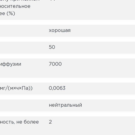
носительное
ее (%)
хорошая
50
диффузии
7000
мг/(м×ч×Па))
0,0063
нейтральный
ость, не более
2