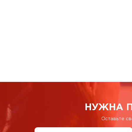
НУЖНА 
Оставьте св