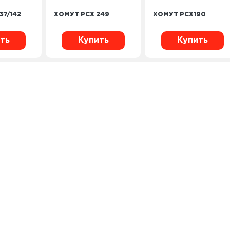
37/142
ХОМУТ PCX 249
ХОМУТ PCХ190
ть
Купить
Купить