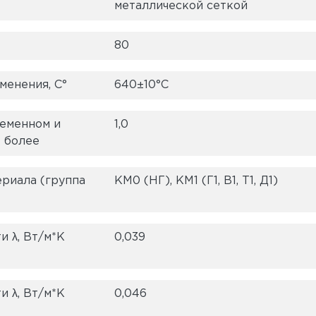
металлической сеткой
80
менения, С°
640±10°C
еменном и
1,0
е более
ериала (группа
КМ0 (НГ), КМ1 (Г1, В1, Т1, Д1)
 λ, Вт/м*K
0,039
 λ, Вт/м*K
0,046