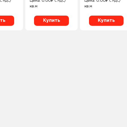
/
Цена:
0.00
₽
/
Цена:
0.00
₽
/
С НДС
С НДС
С НДС
кв.м
кв.м
ть
Купить
Купить