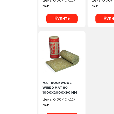
Цена:
0.00
₽
/
Цена:
0.00
₽
С НДС
кв.м
кв.м
Купить
Купи
МАТ ROCKWOOL
WIRED MAT 80
1000Х2000Х90 ММ
Цена:
0.00
₽
/
С НДС
кв.м