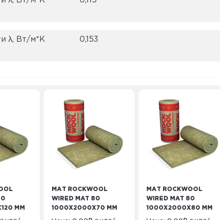
 λ, Вт/м*K
0,115
 λ, Вт/м*K
0,153
OOL
МАТ ROCKWOOL
МАТ ROCKWOOL
80
WIRED MAT 80
WIRED MAT 80
120 ММ
1000Х2000Х70 ММ
1000Х2000Х80 ММ