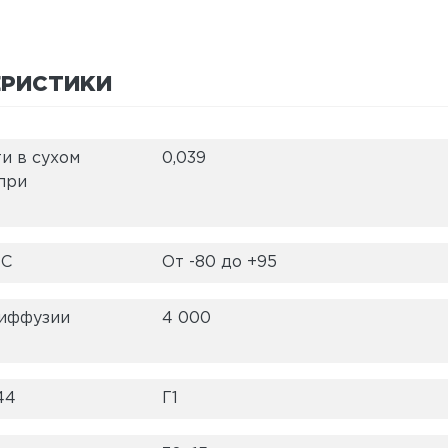
ЕРИСТИКИ
и в сухом
0,039
 при
°C
От -80 до +95
диффузии
4 000
44
Г1