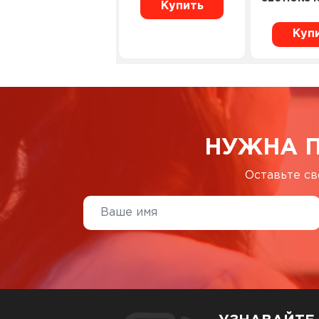
Купить
Куп
НУЖНА 
Оставьте св