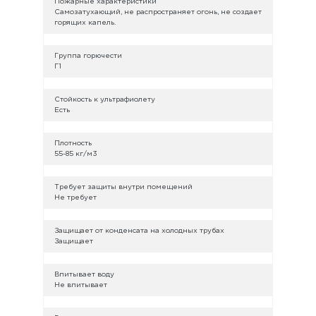
Пожарные характеристики
Cамозатухающий, не распространяет огонь, не создает
горящих капель.
Группа горючести
Г1
Стойкость к ультрафиолету
Есть
Плотность
55-85 кг/м3
Требует защиты внутри помещений
Не требует
Защищает от конденсата на холодных трубах
Защищает
Впитывает воду
Не впитывает