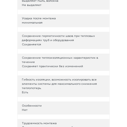
Выделяет пыль, волокна
Не выделяет
Усадка после монтажа
минимальная
Сохранение герметичности швов при тепловых
деформациях труб и оборудования
Сохраняется
Сохранение теплоизоляционных характеристик в
течение
Сохраняет практически без изменений
Гибкость изоляции, возможность изолировать все
элементы системы для максимального снижения
теплопотерь.
Есть
Особенности
Нет
Трудоемкость монтажа