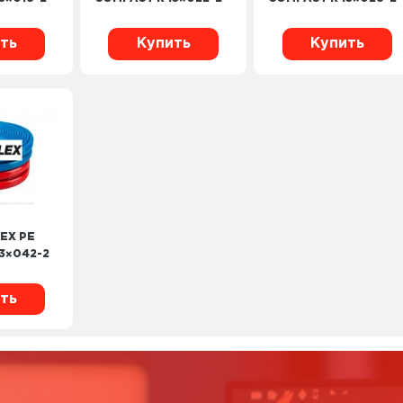
ть
Купить
Купить
EX PE
3×042-2
ть