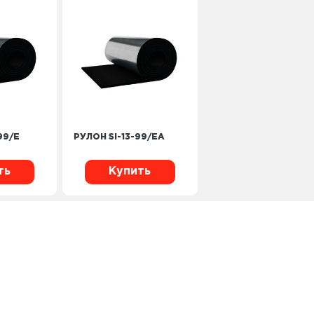
99/E
РУЛОН SI-13-99/EA
ть
Купить