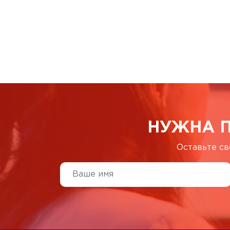
НУЖНА 
Оставьте св