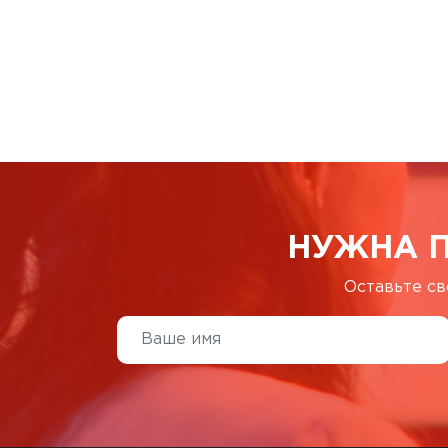
НУЖНА 
Оставьте св