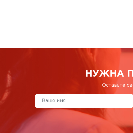
НУЖНА 
Оставьте св