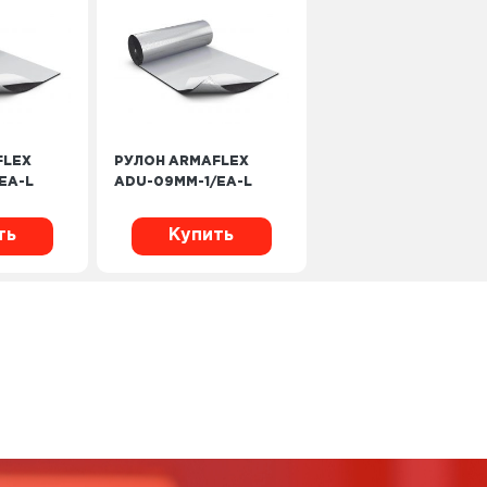
FLEX
РУЛОН ARMAFLEX
EA-L
ADU-09MM-1/EA-L
ть
Купить