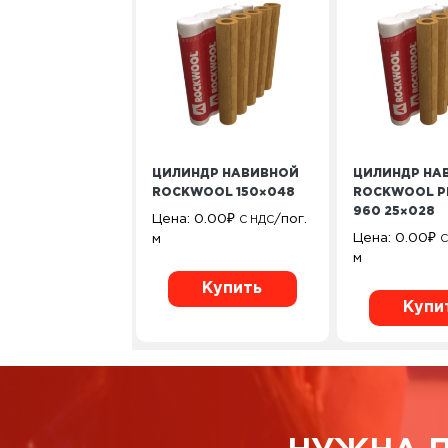
ЦИЛИНДР НАВИВНОЙ
ЦИЛИНДР НА
ROCKWOOL 150×048
ROCKWOOL P
960 25×028
Цена:
0.00
₽
/пог.
С НДС
Цена:
0.00
₽
м
С
м
Купить
Купи