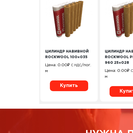
ЦИЛИНДР НАВИВНОЙ
ЦИЛИНДР НА
ROCKWOOL 100×035
ROCKWOOL P
960 25×028
Цена:
0.00
₽
/пог.
С НДС
Цена:
0.00
₽
м
С
м
Купить
Купи