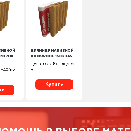
ВИВНОЙ
ЦИЛИНДР НАВИВНОЙ
ROROX
ROCKWOOL 150×045
Цена:
0.00
₽
/пог.
С НДС
/пог.
м
 НДС
Купить
ть