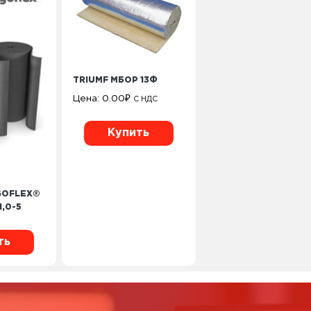
TRIUMF МБОР 13Ф
Цена:
0.00
₽
С НДС
Купить
GOFLEX®
1,0-5
ть