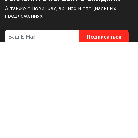
А также о новинках, акциях и специальных
предложениях
Каталог
Акции
О компании
Производители
Доставка
Документы
Техрешения
Оплата
Контакты
+7 (932) 604-22-02
tehizol@list.ru
г. Берёзовский, ул. Исакова, 1, оф. 10