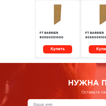
FT BARRIER
FT BARRIER
80X600X1000
90X600X10
Купить
Купи
НУЖНА 
Оставьте св