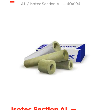
AL
/ Isotec Section AL — 40×194
Isotec Section AL —