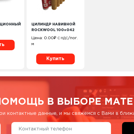
ЯЦИОННЫЙ
ЦИЛИНДР НАВИВНОЙ
ROCKWOOL 100×042
Цена:
0.00
₽
/пог.
С НДС
м
ть
Купить
ПОМОЩЬ В ВЫБОРЕ МАТЕ
ои контактные данные, и мы свяжемся с Вами в бли