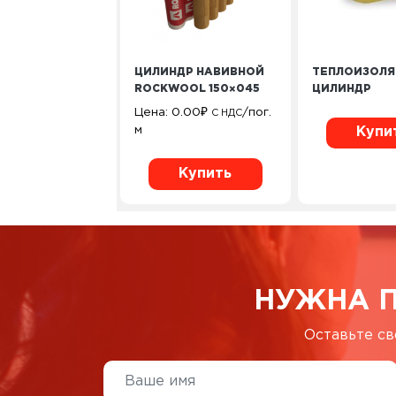
ЦИЛИНДР НАВИВНОЙ
ТЕПЛОИЗОЛ
ROCKWOOL 150×045
ЦИЛИНДР
Цена:
0.00
₽
/пог.
С НДС
м
Купи
Купить
НУЖНА 
Оставьте св