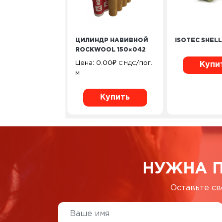
ЦИЛИНДР НАВИВНОЙ
ISOTEC SHELL
ROCKWOOL 150×042
Цена:
0.00
₽
/пог.
С НДС
Купи
м
Купить
НУЖНА 
Оставьте св