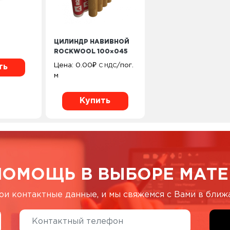
ЦИЛИНДР НАВИВНОЙ
ROCKWOOL 100×045
Цена:
0.00
₽
/пог.
С НДС
ть
м
Купить
ПОМОЩЬ В ВЫБОРЕ МАТЕ
ои контактные данные, и мы свяжемся с Вами в бли