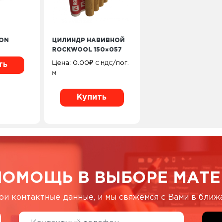
ION
ЦИЛИНДР НАВИВНОЙ
ROCKWOOL 150×057
Цена:
0.00
₽
/пог.
С НДС
ть
м
Купить
ПОМОЩЬ В ВЫБОРЕ МАТЕ
ои контактные данные, и мы свяжемся с Вами в бли