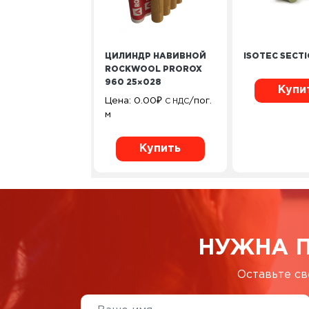
ЦИЛИНДР НАВИВНОЙ
ISOTEC SECT
ROCKWOOL PROROX
960 25×028
Купи
Цена:
0.00
₽
/пог.
С НДС
м
Купить
НУЖНА 
Оставьте св