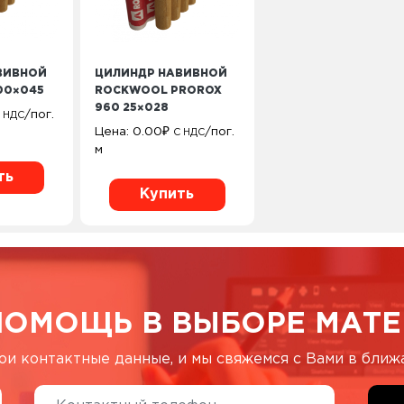
ВИВНОЙ
ЦИЛИНДР НАВИВНОЙ
00×045
ROCKWOOL PROROX
960 25×028
/пог.
 НДС
Цена:
0.00
₽
/пог.
С НДС
м
ть
Купить
ПОМОЩЬ В ВЫБОРЕ МАТЕ
ои контактные данные, и мы свяжемся с Вами в бли