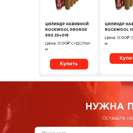
ЦИЛИНДР НАВИВНОЙ
ЦИЛИНДР НА
ROCKWOOL PROROX
ROCKWOOL 1
960 25×018
Цена:
0.00
₽
С
Цена:
0.00
₽
/пог.
м
С НДС
м
Купи
Купить
НУЖНА 
Оставьте св