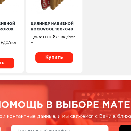
ВИВНОЙ
ЦИЛИНДР НАВИВНОЙ
ROROX
ROCKWOOL 100×048
Цена:
0.00
₽
/пог.
С НДС
/пог.
м
 НДС
Купить
ть
ПОМОЩЬ В ВЫБОРЕ МАТЕ
ои контактные данные, и мы свяжемся с Вами в бли