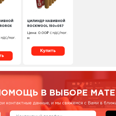
ВИВНОЙ
ЦИЛИНДР НАВИВНОЙ
ROROX
ROCKWOOL 150×057
Цена:
0.00
₽
/пог.
С НДС
/пог.
м
 НДС
Купить
ть
ПОМОЩЬ В ВЫБОРЕ МАТЕ
ои контактные данные, и мы свяжемся с Вами в бли