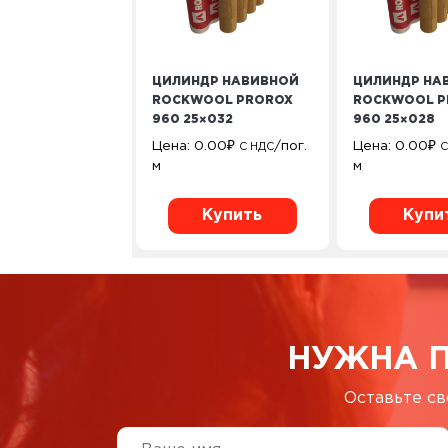
ЦИЛИНДР НАВИВНОЙ
ЦИЛИНДР НА
ROCKWOOL PROROX
ROCKWOOL P
960 25×032
960 25×028
Цена:
0.00
₽
/пог.
Цена:
0.00
₽
С НДС
С
м
м
Купить
Купи
НУЖНА 
Оставьте св