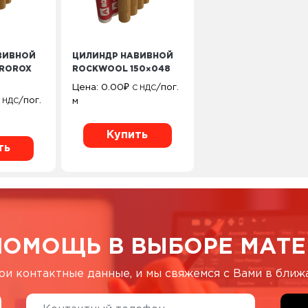
ВИВНОЙ
ЦИЛИНДР НАВИВНОЙ
ROROX
ROCKWOOL 150×048
Цена:
0.00
₽
/пог.
С НДС
/пог.
м
 НДС
Купить
ть
ПОМОЩЬ В ВЫБОРЕ МАТЕ
ои контактные данные, и мы свяжемся с Вами в бли