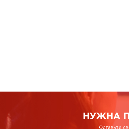
НУЖНА 
Оставьте св