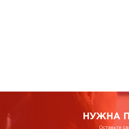
НУЖНА 
Оставьте св