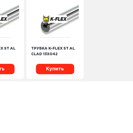
X ST AL
ТРУБКА K-FLEX ST AL
CLAD 13Х042
ть
Купить