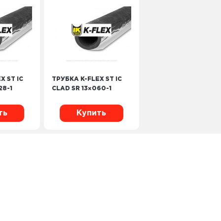
X ST IC
ТРУБКА K-FLEX ST IC
28-1
CLAD SR 13×060-1
ть
Купить