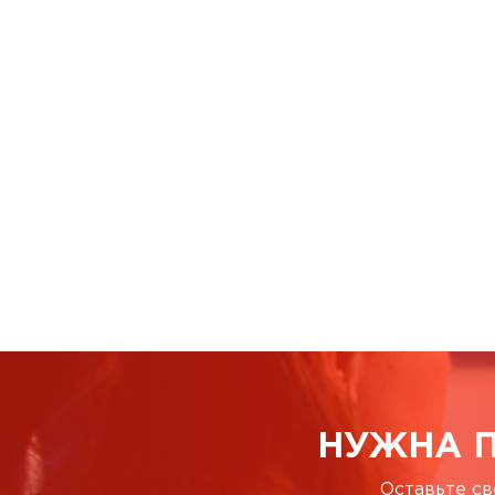
НУЖНА 
Оставьте св