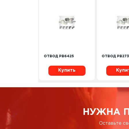
ОТВОД PB6425
ОТВОД PB27
Купить
Купи
НУЖНА 
Оставьте св