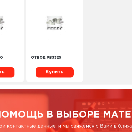
30
ОТВОД PB3325
ть
Купить
ПОМОЩЬ В ВЫБОРЕ МАТЕ
ои контактные данные, и мы свяжемся с Вами в бли