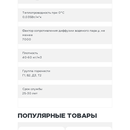
Теплопроводность при 0°С
0,035Вт/м*к
Фактор сопротивления диффузии водяного пара μ, не
менее
7000
Плотность
40-60 кг/м3
Группа горючести
Г1, В2, Д3, Т2
Срок службы
25-30 лет
ПОПУЛЯРНЫЕ ТОВАРЫ