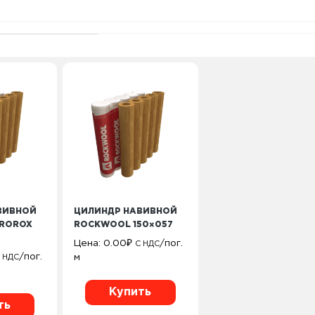
ВИВНОЙ
ЦИЛИНДР НАВИВНОЙ
ROROX
ROCKWOOL 150×057
Цена:
0.00
₽
/пог.
С НДС
/пог.
м
 НДС
Купить
ть