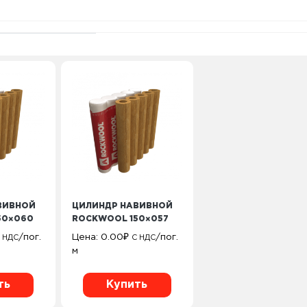
ВИВНОЙ
ЦИЛИНДР НАВИВНОЙ
50×060
ROCKWOOL 150×057
/пог.
Цена:
0.00
₽
/пог.
 НДС
С НДС
м
ть
Купить