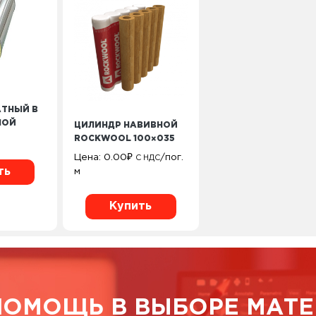
ТНЫЙ В
НОЙ
ЦИЛИНДР НАВИВНОЙ
ROCKWOOL 100×035
Цена:
0.00
₽
/пог.
С НДС
ть
м
Купить
ПОМОЩЬ В ВЫБОРЕ МАТЕ