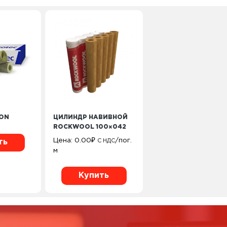
ION
ЦИЛИНДР НАВИВНОЙ
ROCKWOOL 100×042
Цена:
0.00
₽
/пог.
С НДС
ть
м
Купить