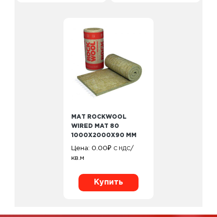
МАТ ROCKWOOL
WIRED MAT 80
1000Х2000Х90 ММ
Цена:
0.00
₽
/
С НДС
кв.м
Купить