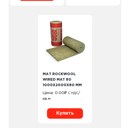
МАТ ROCKWOOL
WIRED MAT 80
1000Х2000Х80 ММ
Цена:
0.00
₽
/
С НДС
кв.м
Купить