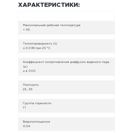
ХАРАКТЕРИСТИКИ:
Максимальная рабочая температура
+ 95
Теплопроводность (λ)
≤ 0,038 при 25 °С
Коэффициент сопротивления диффузии водяного пара
(μ)
≥ 4 000
Плотность
25…35
Группа горючести
Г1
Водопоглощение
0,04