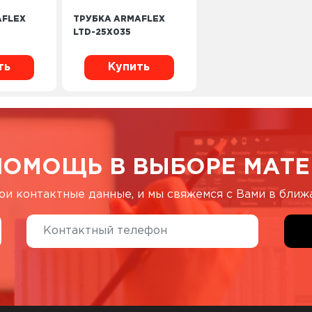
AFLEX
ТРУБКА ARMAFLEX
LTD-25X035
ть
Купить
ПОМОЩЬ В ВЫБОРЕ МАТЕ
ои контактные данные, и мы свяжемся с Вами в бли