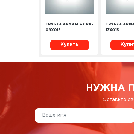
ТРУБКА ARMAFLEX RA-
ТРУБКА ARMA
09X015
13X015
Купить
Купи
НУЖНА 
Оставьте св