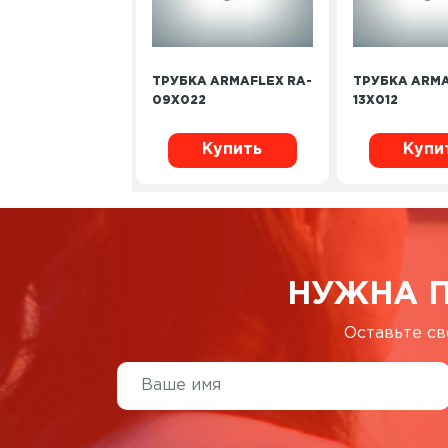
ТРУБКА ARMAFLEX RA-
ТРУБКА ARMA
09X022
13X012
Купить
Купи
НУЖНА 
Оставьте св