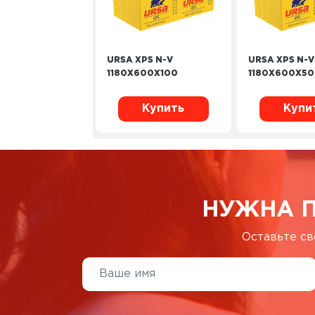
URSA XPS N-V
URSA XPS N-V
1180X600X100
1180X600X50
Купить
Купи
НУЖНА 
Оставьте св