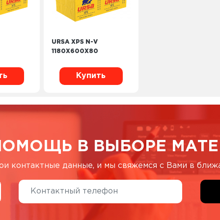
URSA XPS N-V
1180X600X80
ть
Купить
ПОМОЩЬ В ВЫБОРЕ МАТЕ
ои контактные данные, и мы свяжемся с Вами в бли