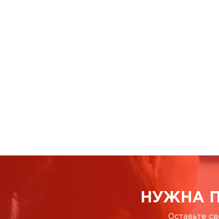
НУЖНА 
Оставьте св