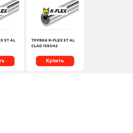
X ST AL
ТРУБКА K-FLEX ST AL
CLAD 13Х042
ть
Купить