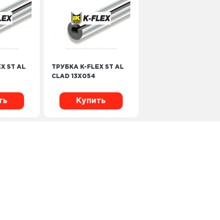
X ST AL
ТРУБКА K-FLEX ST AL
CLAD 13Х054
ть
Купить