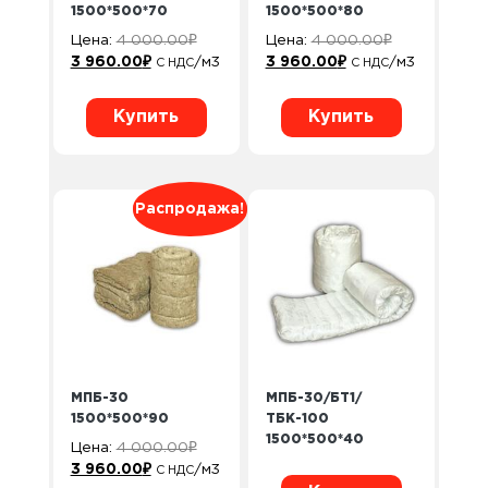
1500*500*70
1500*500*80
Цена:
4 000.00
₽
Цена:
4 000.00
₽
3 960.00
₽
/м3
3 960.00
₽
/м3
С НДС
С НДС
Купить
Купить
Распродажа!
МПБ-30
МПБ-30/БТ1/
1500*500*90
ТБК-100
1500*500*40
Цена:
4 000.00
₽
3 960.00
₽
/м3
С НДС